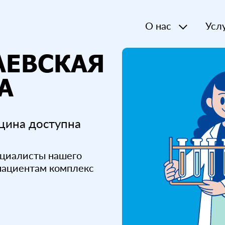
О нас
Усл
АЕВСКАЯ
А
цина доступна
циалисты нашего
 пациентам комплекс