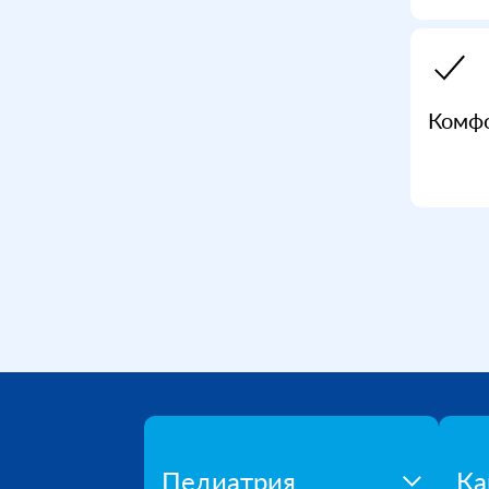
Комфо
Педиатрия
Ка